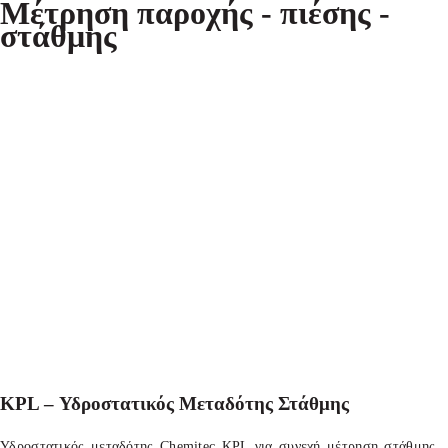
Μέτρηση παροχής - πιέσης -
στάθμης
KPL – Υδροστατικός Μεταδότης Στάθμης
Υδροστατικός μεταδότης Chemitec KPL για συνεχή μέτρηση στάθμης