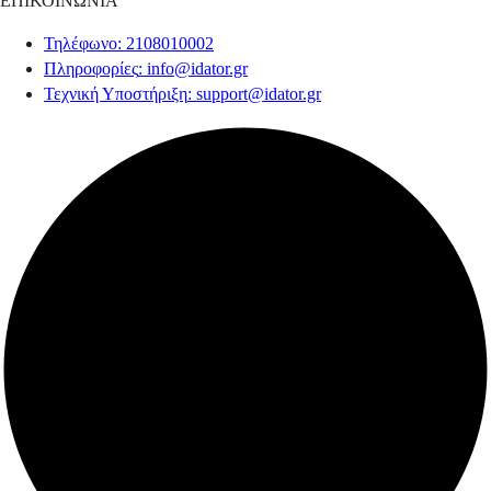
ΕΠΙΚΟΙΝΩΝΙΑ
Τηλέφωνο
: 2108010002
Πληροφορίες
:
info@idator.gr
Τεχνική Υποστήριξη
:
support@idator.gr