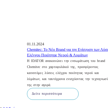
01.11.2024
Chemitec: Το Νέο Brand για την Ενίσχυση των Λύ
Ελέγχου Ποιότητας Νερού & Λυμάτων
Η IDATOR ανακοινώνει την ενσωμάτωση του brand
Chemitec στο χαρτοφυλάκιό της, προσφέροντας
καινοτόμες λύσεις ελέγχου ποιότητας νερού και
λύμάτων, και ταυτόχρονα ενισχύοντας την τεχνογνωσί
της στην αγορά.
Δείτε περισσότερα