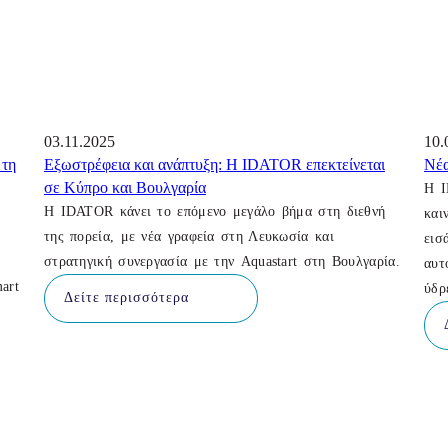
03.11.2025
10.
 τη
Εξωστρέφεια και ανάπτυξη: Η IDATOR επεκτείνεται
Νέ
σε Κύπρο και Βουλγαρία
Η I
η
Η IDATOR κάνει το επόμενο μεγάλο βήμα στη διεθνή
και
ν
της πορεία, με νέα γραφεία στη Λευκωσία και
εισ
στρατηγική συνεργασία με την Aquastart στη Βουλγαρία.
αυτ
art
ύδρ
Δείτε περισσότερα