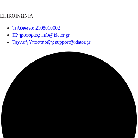
ΕΠΙΚΟΙΝΩΝΙΑ
Τηλέφωνο
: 2108010002
Πληροφορίες
:
info@idator.gr
Τεχνική Υποστήριξη
:
support@idator.gr