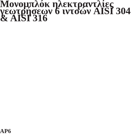
Μονομπλόκ ηλεκτραντλίες
γεωτρήσεων 6 ιντσών AISI 304
& AISI 316
AP6