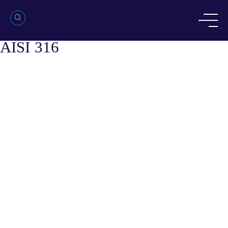
Μονομπλόκ ηλεκτραντλίες
γεωτρήσεων 6 ιντσών AISI 304 &
AISI 316
Μονομπλόκ ηλεκτραντλίες
γεωτρήσεων 6 ιντσών AISI 304 &
AISI 316