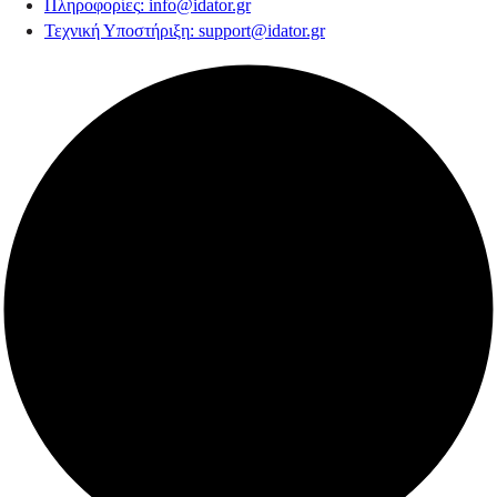
Πληροφορίες
:
info@idator.gr
Τεχνική Υποστήριξη
:
support@idator.gr