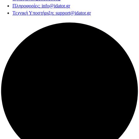
Πληροφορίες
:
info@idator.gr
Τεχνική Υποστήριξη
:
support@idator.gr