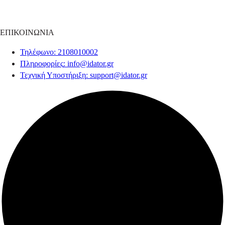
ΕΠΙΚΟΙΝΩΝΙΑ
Τηλέφωνο
: 2108010002
Πληροφορίες
:
info@idator.gr
Τεχνική Υποστήριξη
:
support@idator.gr