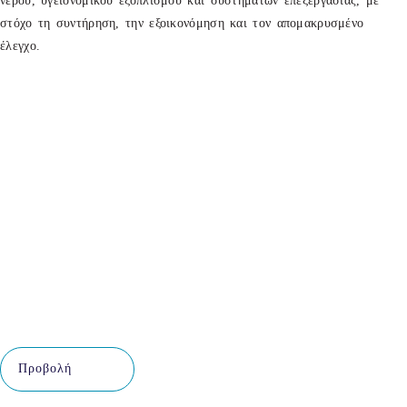
νερού, υγειονομικού εξοπλισμού και συστημάτων επεξεργασίας, με
στόχο τη συντήρηση, την εξοικονόμηση και τον απομακρυσμένο
έλεγχο.
Προβολή