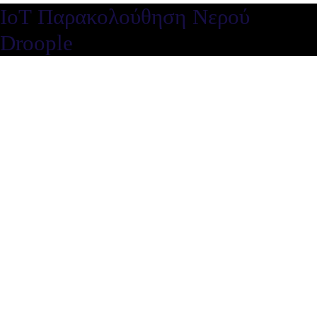
IoT Παρακολούθηση Νερού
Droople
IoT Παρακολούθηση Νερού
Droople