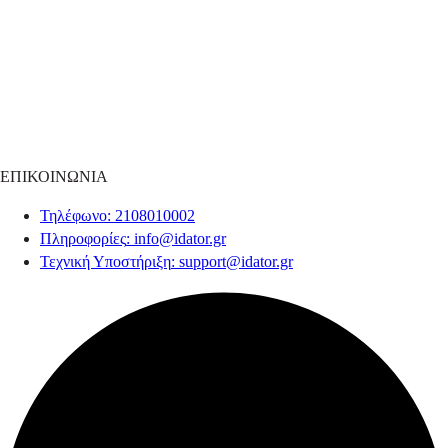
ΕΠΙΚΟΙΝΩΝΙΑ
Τηλέφωνο
: 2108010002
Πληροφορίες
:
info@idator.gr
Τεχνική Υποστήριξη
:
support@idator.gr