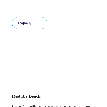
Προβολή
Restube Beach
Πνευστό σωσίβιο για την παραλία ή την κολύμβηση, με