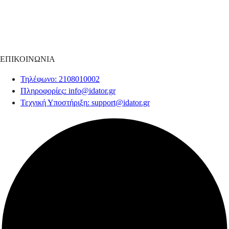
ΕΠΙΚΟΙΝΩΝΙΑ
Τηλέφωνο
: 2108010002
Πληροφορίες
:
info@idator.gr
Τεχνική Υποστήριξη
:
support@idator.gr