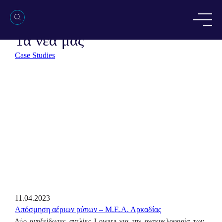
NEWSROOM
Τα νέα μας
Case Studies
11.04.2023
Απόσμηση αέριων ρύπων – Μ.Ε.Α. Αρκαδίας
Δύο ανοξείδωτες αντλίες Lowara για την ανακυκλοφορία των