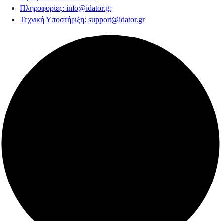
Πληροφορίες
:
info@idator.gr
Τεχνική Υποστήριξη
:
support@idator.gr