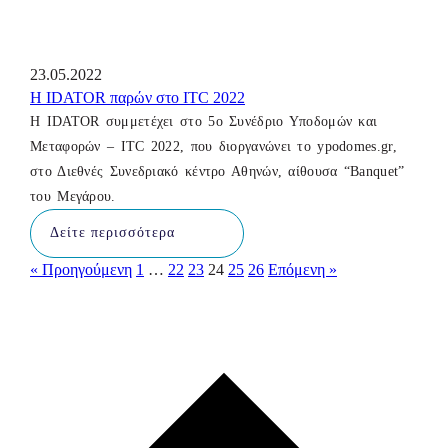
23.05.2022
Η IDATOR παρών στο ITC 2022
Η IDATOR συμμετέχει στο 5ο Συνέδριο Υποδομών και
Μεταφορών – ITC 2022, που διοργανώνει το ypodomes.gr,
στο Διεθνές Συνεδριακό κέντρο Αθηνών, αίθουσα “Βanquet”
του Μεγάρου.
Δείτε περισσότερα
« Προηγούμενη
1
…
22
23
24
25
26
Επόμενη »