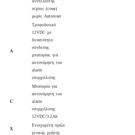
συντελεστής
ισχύος (cosφ)
χωρίς Autoreset
Τροφοδοτικό
12VDC με
δυνατότητα
σύνδεσης
A
μπαταρίας για
αυτονόμηση του
alarm
υπερχείλισης
Μπαταρία για
αυτονόμηση του
C
alarm
υπερχείλισης
12VDC/3.2Ah
Ενισχυμένη πρίζα
Χ
γενικής χρήσης