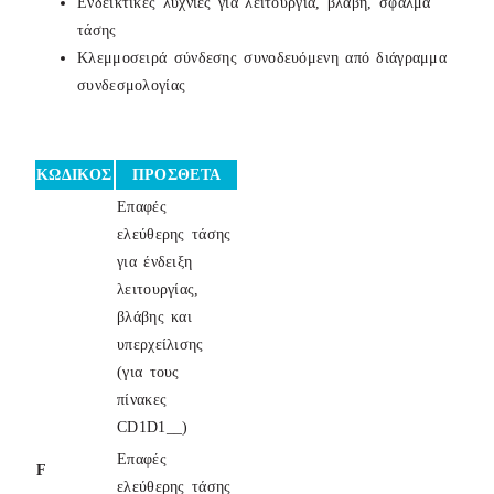
Ενδεικτικές λυχνίες για λειτουργία, βλάβη, σφάλμα
τάσης
Κλεμμοσειρά σύνδεσης συνοδευόμενη από διάγραμμα
συνδεσμολογίας
ΚΩΔΙΚΟΣ
ΠΡΟΣΘΕΤΑ
Επαφές
ελεύθερης τάσης
για ένδειξη
λειτουργίας,
βλάβης και
υπερχείλισης
(για τους
πίνακες
CD1D1__)
Επαφές
F
ελεύθερης τάσης