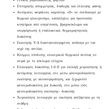
Γενικός ραγοδιακόπτης φορτίου
Επιτηρητής ασυμμετρίας, διαδοχής και έλλειψης φάσης
Αυτόματες ασφάλειες καμπύλης «D» σε συνδυασμό με
θερμικό ηλεκτρονόμο, κατάλληλες για προστασία
κινητήρων από υπερένταση, βραχυκύκλωμα και
υπερφόρτωση ή εναλλακτικά, θερμομαγνητικός
διακόπτης
Εκκινητής Υ/Δ διαστασιολογημένος ανάλογα με την
ισχύ της αντλίας
Κλέμμες σύνδεσης εσωτερικού θερμικού αντλίας σε
σειρά με το κύκλωμα ελέγχου
Επιλογικός διακόπτης Ι-0-ΙΙ για επιλογή χειροκίνητης ή
αυτόματης λειτουργίας είτε μέσω φλοτεροδιακόπτη
εκκίνησης με αυτοσυγκράτηση, και ξεχωριστό
φλοτεροδιακόπτη για διακοπή, είτε μέσω ενός
φλοτεροδιακόπτη εκκίνησης- διακοπής
Χειροκίνητη λειτουργία με εκκίνηση ανεξάρτητα με τη
στάθμη