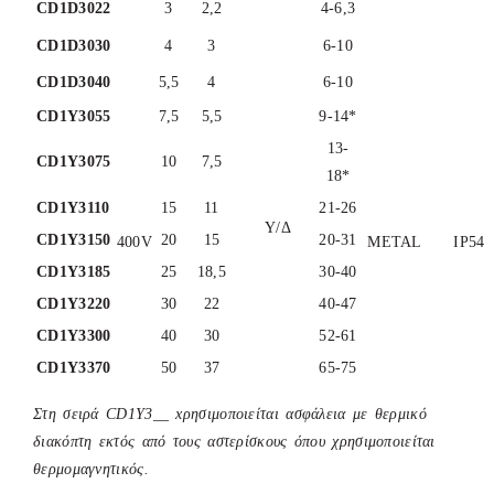
CD1D3022
3
2,2
4-6,3
CD1D3030
4
3
6-10
CD1D3040
5,5
4
6-10
CD1Υ3055
7,5
5,5
9-14*
13-
CD1Υ3075
10
7,5
18*
CD1Υ3110
15
11
21-26
Υ/Δ
CD1Υ3150
20
15
20-31
400V
METAL
IP54
CD1Υ3185
25
18,5
30-40
CD1Υ3220
30
22
40-47
CD1Υ3300
40
30
52-61
CD1Υ3370
50
37
65-75
Στη σειρά CD1Y3__ xρησιμοποιείται ασφάλεια με θερμικό
διακόπτη εκτός από τους αστερίσκους όπου χρησιμοποιείται
θερμομαγνητικός.