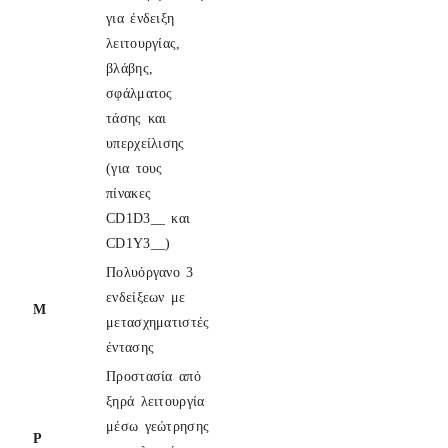
για ένδειξη
λειτουργίας,
βλάβης,
σφάλματος
τάσης και
υπερχείλισης
(για τους
πίνακες
CD1D3__ και
CD1Y3__)
Πολυόργανο 3
ενδείξεων με
M
μετασχηματιστές
έντασης
Προστασία από
ξηρά λειτουργία
μέσω γεώτρησης
P