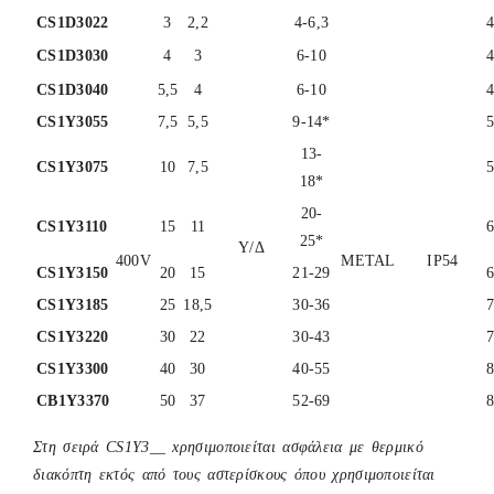
CS1D3022
3
2,2
4-6,3
CS1D3030
4
3
6-10
CS1D3040
5,5
4
6-10
CS1Υ3055
7,5
5,5
9-14*
13-
CS1Υ3075
10
7,5
18*
20-
CS1Υ3110
15
11
25*
Υ/Δ
400V
METAL
IP54
CS1Υ3150
20
15
21-29
CS1Υ3185
25
18,5
30-36
CS1Υ3220
30
22
30-43
CS1Υ3300
40
30
40-55
CB1Υ3370
50
37
52-69
Στη σειρά CS1Y3__ xρησιμοποιείται ασφάλεια με θερμικό
διακόπτη εκτός από τους αστερίσκους όπου χρησιμοποιείται