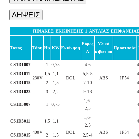
ΛΗΨΕΙΣ
ΠΙΝΑΚΕΣ ΕΚΚΙΝΗΣΗΣ 1 ΑΝΤΛΙΑΣ ΕΠΙΦΑΝΕΙΑ
Εύρος
Υλικό
Τύπος
Τάση
Hp
KW
Εκκίνηση
Προστασία
Α
κιβωτίου
CS1D1007
1
0,75
4-6
CS1D1011
1,5
1,1
5,5-8
230V
DOL
ABS
IP54
CS1D1015
2
1,5
7-10
CS1D1022
3
2,2
9-13
1,6-
CS1D3007
1
0,75
2,5
1,6-
CS1D3011
1,5
1,1
2,5
400V
DOL
ABS
IP54
CS1D3015
2
1,5
2,5-4