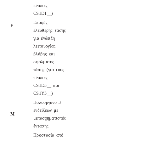
πίνακες
CS1D1__)
Επαφές
F
ελεύθερης τάσης
για ένδειξη
λειτουργίας,
βλάβης και
σφάλματος
τάσης (για τους
πίνακες
CS1D3__ και
CS1Y3__)
Πολυόργανο 3
ενδείξεων με
M
μετασχηματιστές
έντασης
Προστασία από