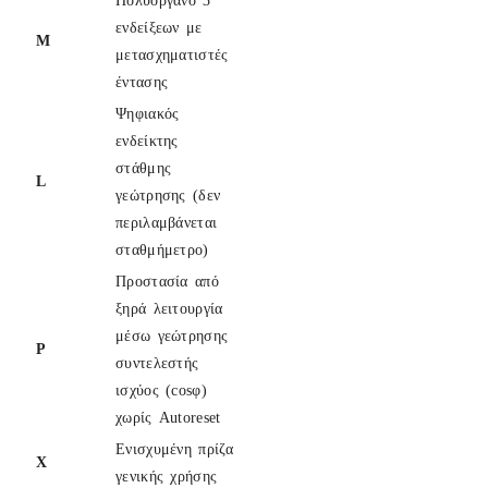
Πολυόργανο 3
ενδείξεων με
M
μετασχηματιστές
έντασης
Ψηφιακός
ενδείκτης
στάθμης
L
γεώτρησης (δεν
περιλαμβάνεται
σταθμήμετρο)
Προστασία από
ξηρά λειτουργία
μέσω γεώτρησης
P
συντελεστής
ισχύος (cosφ)
χωρίς Autoreset
Ενισχυμένη πρίζα
Χ
γενικής χρήσης