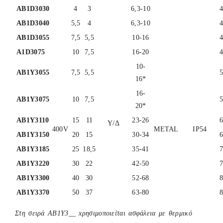
ΑB1D3030
4
3
6,3-10
ΑB1D3040
5,5
4
6,3-10
ΑB1D3055
7,5
5,5
10-16
Α1D3075
10
7,5
16-20
10-
ΑB1Υ3055
7,5
5,5
16*
16-
ΑB1Υ3075
10
7,5
20*
ΑB1Υ3110
15
11
23-26
Υ/Δ
400V
METAL
IP54
ΑB1Υ3150
20
15
30-34
ΑB1Υ3185
25
18,5
35-41
ΑB1Υ3220
30
22
42-50
ΑB1Υ3300
40
30
52-68
ΑB1Υ3370
50
37
63-80
Στη σειρά ΑB1Y3__ xρησιμοποιείται ασφάλεια με θερμικό