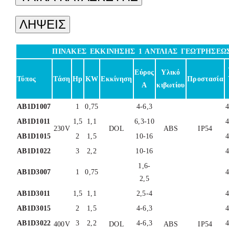
ΛΗΨΕΙΣ
ΠΙΝΑΚΕΣ ΕΚΚΙΝΗΣΗΣ 1 ΑΝΤΛΙΑΣ ΓΕΩΤΡΗΣΕΩ
Εύρος
Υλικό
Τύπος
Τάση
Hp
KW
Εκκίνηση
Προστασία
Α
κιβωτίου
ΑB1D1007
1
0,75
4-6,3
ΑB1D1011
1,5
1,1
6,3-10
230V
DOL
ABS
IP54
ΑB1D1015
2
1,5
10-16
ΑB1D1022
3
2,2
10-16
1,6-
ΑB1D3007
1
0,75
2,5
ΑB1D3011
1,5
1,1
2,5-4
ΑB1D3015
2
1,5
4-6,3
ΑB1D3022
3
2,2
4-6,3
400V
DOL
ABS
IP54