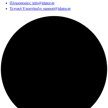
Πληροφορίες
:
info@idator.gr
Τεχνική Υποστήριξη
:
support@idator.gr