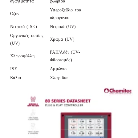
αγωγιμότητα
χλωρίου
Υπεροξείδιο του
Όζον
υδρογόνου
Νιτρικά (ISE)
Νιτρικά (UV)
Οργανικές ουσίες
Χρώμα (UV)
(UV)
PAH/Λάδι (UV-
Χλωροφύλλη
Φθορισμός)
ISE
Αμμώνιο
Κάλιο
Χλωρίδια