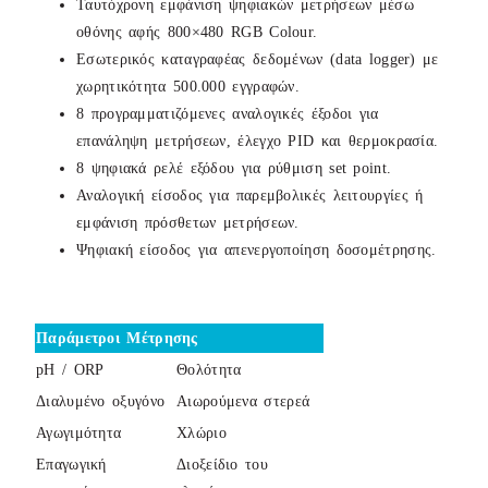
Ταυτόχρονη εμφάνιση ψηφιακών μετρήσεων μέσω
οθόνης αφής 800×480 RGB Colour.
Εσωτερικός καταγραφέας δεδομένων (data logger) με
χωρητικότητα 500.000 εγγραφών.
8 προγραμματιζόμενες αναλογικές έξοδοι για
επανάληψη μετρήσεων, έλεγχο PID και θερμοκρασία.
8 ψηφιακά ρελέ εξόδου για ρύθμιση set point.
Αναλογική είσοδος για παρεμβολικές λειτουργίες ή
εμφάνιση πρόσθετων μετρήσεων.
Ψηφιακή είσοδος για απενεργοποίηση δοσομέτρησης.
Παράμετροι Μέτρησης
pH / ORP
Θολότητα
Διαλυμένο οξυγόνο
Αιωρούμενα στερεά
Αγωγιμότητα
Χλώριο
Επαγωγική
Διοξείδιο του