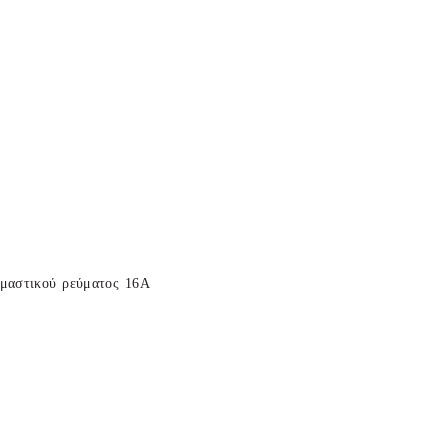
νομαστικού ρεύματος 16Α