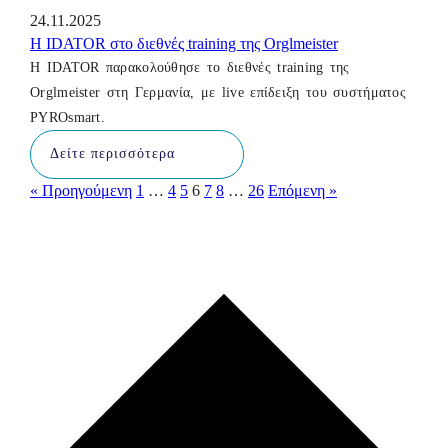
24.11.2025
Η IDATOR στο διεθνές training της Orglmeister
Η IDATOR παρακολούθησε το διεθνές training της
Orglmeister στη Γερμανία, με live επίδειξη του συστήματος
PYROsmart.
Δείτε περισσότερα
« Προηγούμενη
1
…
4
5
6
7
8
…
26
Επόμενη »