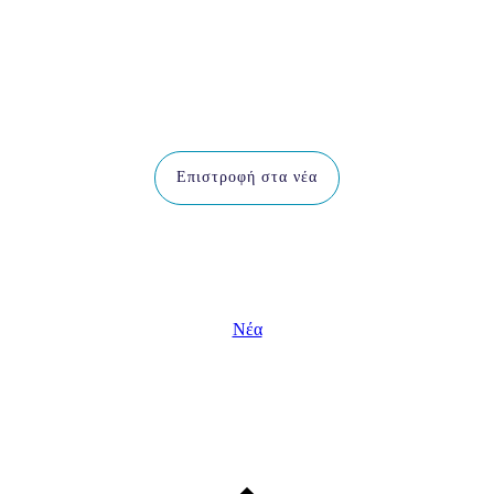
Παρακολουθήστε τη συνέντευξη του κ. Γιώργου
Ευστρατιάδη στο Business Monitor
Επιστροφή στα νέα
Νέα