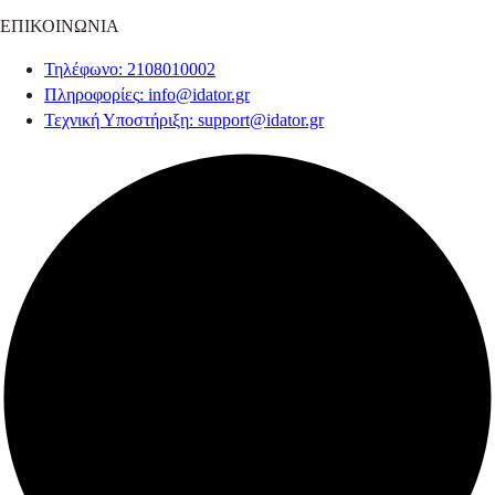
ΕΠΙΚΟΙΝΩΝΙΑ
Τηλέφωνο
: 2108010002
Πληροφορίες
:
info@idator.gr
Τεχνική Υποστήριξη
:
support@idator.gr