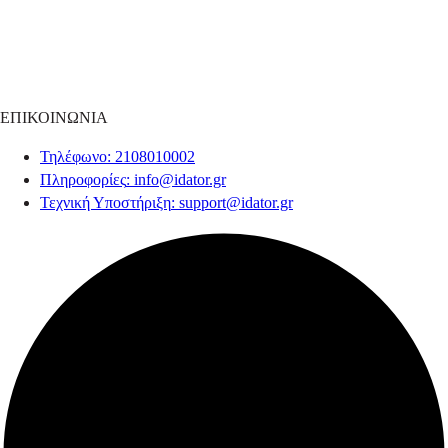
ΕΠΙΚΟΙΝΩΝΙΑ
Τηλέφωνο
: 2108010002
Πληροφορίες
:
info@idator.gr
Τεχνική Υποστήριξη
:
support@idator.gr