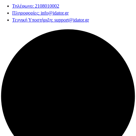
Τηλέφωνο
: 2108010002
Πληροφορίες
:
info@idator.gr
Τεχνική Υποστήριξη
:
support@idator.gr