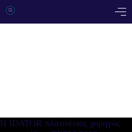
Η IDATOR πλατινένιος χορηγός
στο συνέδριο ΣΕΓΜ 2023
Η IDATOR πλατινένιος χορηγός