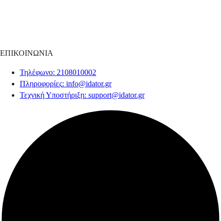
ΕΠΙΚΟΙΝΩΝΙΑ
Τηλέφωνο
: 2108010002
Πληροφορίες
:
info@idator.gr
Τεχνική Υποστήριξη
:
support@idator.gr