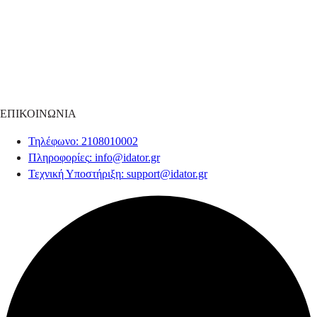
ΕΠΙΚΟΙΝΩΝΙΑ
Τηλέφωνο
: 2108010002
Πληροφορίες
:
info@idator.gr
Τεχνική Υποστήριξη
:
support@idator.gr