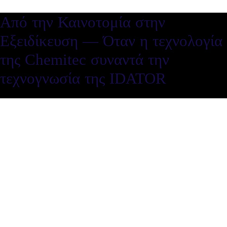
Από την Καινοτομία στην
Εξειδίκευση — Όταν η τεχνολογία
της Chemitec συναντά την
τεχνογνωσία της IDATOR