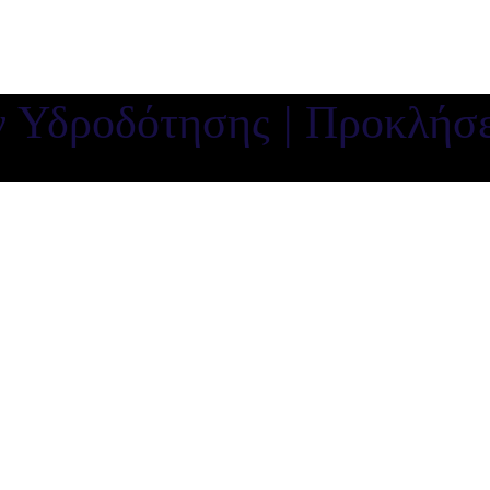
Υδροδότησης | Προκλήσει