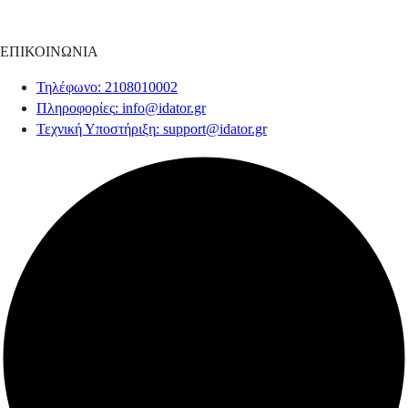
ΕΠΙΚΟΙΝΩΝΙΑ
Τηλέφωνο
: 2108010002
Πληροφορίες
:
info@idator.gr
Τεχνική Υποστήριξη
:
support@idator.gr