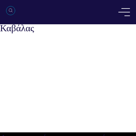
Λειτουργική και ενεργειακή
αναβάθμιση του ΑΣ Α5 στη ΔΕΥΑ
Καβάλας