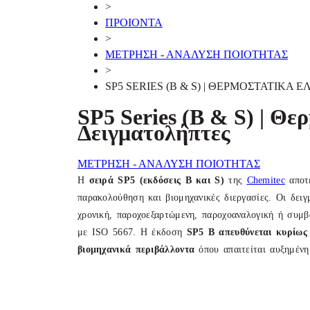
>
ΠΡΟΙΟΝΤΑ
>
ΜΕΤΡΗΣΗ - ΑΝΑΛΥΣΗ ΠΟΙΟΤΗΤΑΣ
>
SP5 SERIES (B & S) | ΘΕΡΜΟΣΤΑΤΙΚ
SP5 Series (B & S) | Θ
Δειγματολήπτες
ΜΕΤΡΗΣΗ - ΑΝΑΛΥΣΗ ΠΟΙΟΤΗΤΑΣ
Η
σειρά SP5 (εκδόσεις B και S)
της
Chemitec
αποτ
παρακολούθηση και βιομηχανικές διεργασίες. Οι δει
χρονική, παροχοεξαρτώμενη, παροχοαναλογική ή συμ
με ISO 5667. Η έκδοση
SP
5 B
απευθύνεται κυρίως 
βιομηχανικά περιβάλλοντα
όπου απαιτείται αυξημένη