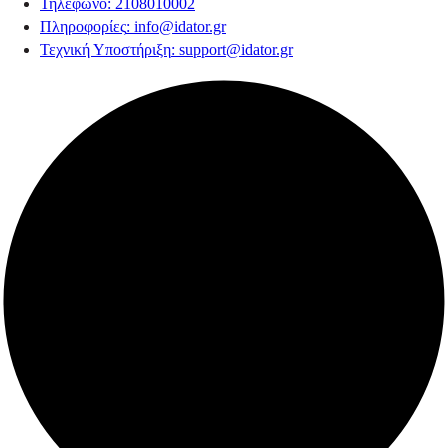
Τηλέφωνο
: 2108010002
Πληροφορίες
:
info@idator.gr
Τεχνική Υποστήριξη
:
support@idator.gr