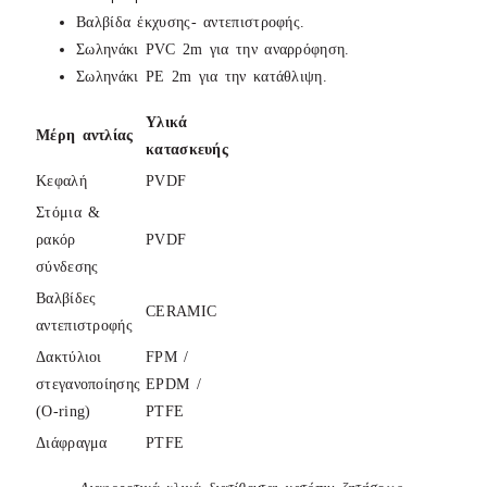
Βαλβίδα έκχυσης- αντεπιστροφής.
Σωληνάκι PVC 2m για την αναρρόφηση.
Σωληνάκι ΡE 2m για την κατάθλιψη.
Υλικά
Μέρη αντλίας
κατασκευής
Κεφαλή
PVDF
Στόμια &
ρακόρ
PVDF
σύνδεσης
Βαλβίδες
CERAMIC
αντεπιστροφής
Δακτύλιοι
FPM /
στεγανοποίησης
EPDM /
(O-ring)
PTFE
Διάφραγμα
PTFE