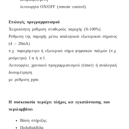
λειτουργία ON/OFF (remote control).
Επιλογές προγραµµατισµού
Χειροκίνητη ρύθµιση σταθερούς παροχής (0-100%).
Ρύθμιση της παροχής μέσω αναλογικού εξωτερικού σήματος
(4 – 20mA)
π.χ. παροχόμετρο ή εξωτερικό σήμα ψηφιακών παλμών (π.χ.
ροόμετρο) 1:n ή n:1.
Λειτουργίες χρονικού προγραμματισμού (timer) ή αναλογική
δοσομέτρηση
με ρύθμιση ppm.
Η συσκευασία περιέχει πλήρες κιτ εγκατάστασης που
περιλαµβάνει
Βάση στήριξης.
Ποδοβαλβίδα.