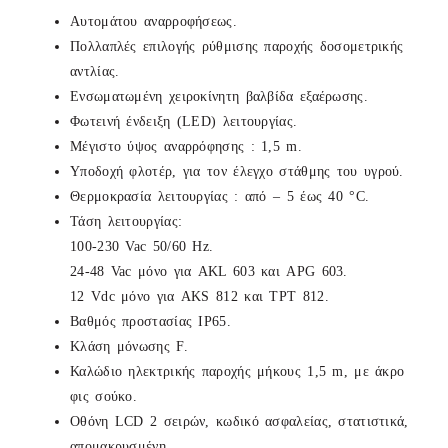
Αυτομάτου αναρροφήσεως.
Πολλαπλές επιλογής ρύθμισης παροχής δοσομετρικής
αντλίας.
Ενσωματωμένη χειροκίνητη βαλβίδα εξαέρωσης.
Φωτεινή ένδειξη (LED) λειτουργίας.
Μέγιστο ύψος αναρρόφησης : 1,5 m.
Υποδοχή φλοτέρ, για τον έλεγχο στάθμης του υγρού.
Θερμοκρασία λειτουργίας : από – 5 έως 40 °C.
Τάση λειτουργίας:
100-230 Vac 50/60 Hz.
24-48 Vac μόνο για AKL 603 και APG 603.
12 Vdc μόνο για AKS 812 και TPT 812.
Βαθμός προστασίας ΙΡ65.
Κλάση μόνωσης F.
Καλώδιο ηλεκτρικής παροχής μήκους 1,5 m, με άκρο
φις σούκο.
Οθόνη LCD 2 σειρών, κωδικό ασφαλείας, στατιστικά,
απομακρυσμένη