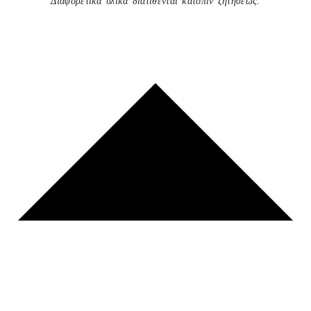
Διαφορετικά υλικά διατίθενται κατόπιν ζητήσεως.