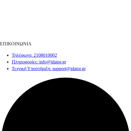
ΕΠΙΚΟΙΝΩΝΙΑ
Τηλέφωνο
: 2108010002
Πληροφορίες
:
info@idator.gr
Τεχνική Υποστήριξη
:
support@idator.gr