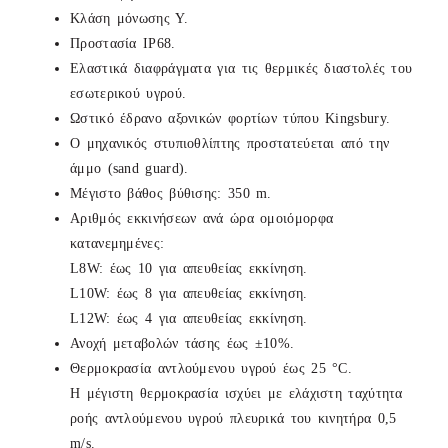
Κλάση μόνωσης Υ.
Προστασία ΙΡ68.
Ελαστικά διαφράγματα για τις θερμικές διαστολές του
εσωτερικού υγρού.
Ωστικό έδρανο αξονικών φορτίων τύπου Kingsbury.
Ο μηχανικός στυπιοθλίπτης προστατεύεται από την
άμμο (sand guard).
Μέγιστο βάθος βύθισης: 350 m.
Αριθμός εκκινήσεων ανά ώρα ομοιόμορφα
κατανεμημένες:
L8W: έως 10 για απευθείας εκκίνηση.
L10W: έως 8 για απευθείας εκκίνηση.
L12W: έως 4 για απευθείας εκκίνηση.
Ανοχή μεταβολών τάσης έως ±10%.
Θερμοκρασία αντλούμενου υγρού έως 25 °C.
Η μέγιστη θερμοκρασία ισχύει με ελάχιστη ταχύτητα
ροής αντλούμενου υγρού πλευρικά του κινητήρα 0,5
m/s.