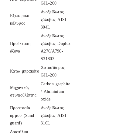
GJL-200
Ανοξείδωτος
Eξωτερικό
χάλυβας AISI
κέλυφος
304L
Ανοξείδωτος
Προέκταση
χάλυβας Duplex
άξονα
A276/A790-
S31803
Χυτοσίδηρος
Κάτω μπρακέτο
GJL-200
Carbon graphite
Μηχανικός
/ Aluminium
στυπιοθλίπτης
oxide
Προστασία
Ανοξείδωτος
άμμου (Sand
χάλυβας AISI
guard)
316L
Δακτύλιοι