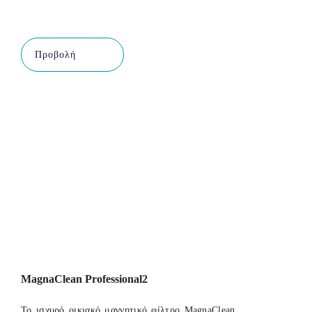
Προβολή
MagnaClean Professional2
Το ισχυρό οικιακό μαγνητικό φίλτρο MagnaClean