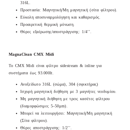
316L.
Προστασία: Μαγνητική/Μη μαγνητική (σίτα φίλτρου).
Εύκολη αποσυναρμολόγηση και καθαρισμός.
Προαιρετική θερμική μόνωση.
Θύρες εξαέρωσης/αποστράγγισης: 1/4’’.
MagnaClean
CMX
Midi
Το CMX Midi είναι φίλτρο sidestream & inline για
συστήματα έως 93.000lt.
Ανοξείδωτο 316L (σώμα), 304 (σφικτήρας)
Ισχυρή μαγνητική διήθηση με 3 μαγνήτες νεοδυμίου.
Μη μαγνητική διήθηση με τρεις κασέτες φίλτρου
(διαμορφώσιμες 5–50μm).
Μπορεί να λειτουργήσει: Μαγνητική/Μη μαγνητική
(Σίτα φίλτρου).
Θύρες αποστράγγισης: 1/2’’.