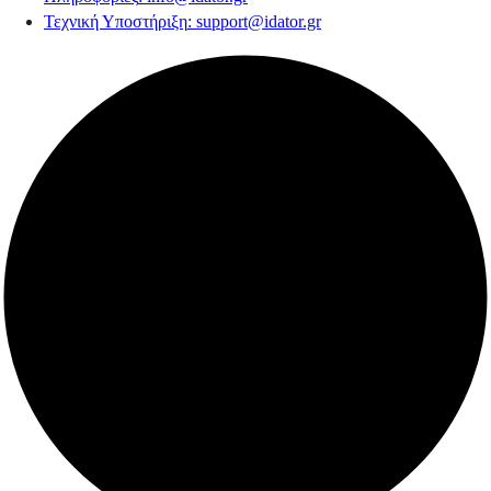
Τεχνική Υποστήριξη
:
support@idator.gr