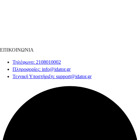
ΕΠΙΚΟΙΝΩΝΙΑ
Τηλέφωνο
: 2108010002
Πληροφορίες
:
info@idator.gr
Τεχνική Υποστήριξη
:
support@idator.gr